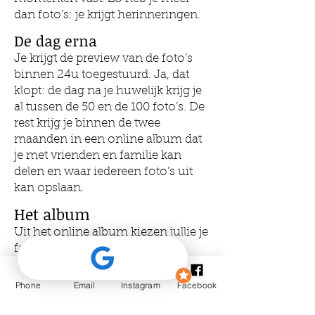
dan foto’s: je krijgt herinneringen.
De dag erna
Je krijgt de preview van de foto’s
binnen 24u toegestuurd. Ja, dat
klopt: de dag na je huwelijk krijg je
al tussen de 50 en de 100 foto’s. De
rest krijg je binnen de twee
maanden in een online album dat
je met vrienden en familie kan
delen en waar iedereen foto’s uit
kan opslaan.
Het album
Uit het online album kiezen jullie je
favoriete foto’s. Die krijg je
afgedrukt in een op maat gemaakt
houten doosje mét een USB-stick
Phone
Email
Instagram
Facebook
met de foto’s. Liever een
fotoalbum? Geen probleem, ik