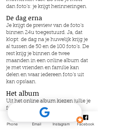
dan foto’s: je krijgt herinneringen.
De dag erna
Je krijgt de preview van de foto’s
binnen 24u toegestuurd. Ja, dat
klopt: de dag na je huwelijk krijg je
al tussen de 50 en de 100 foto’s. De
rest krijg je binnen de twee
maanden in een online album dat
je met vrienden en familie kan
delen en waar iedereen foto’s uit
kan opslaan.
Het album
Uit het online album kiezen jullie je
favoriete foto’s. Die krijg je
afgedrukt in een op maat gemaakt
houten doosje mét een USB-stick
Phone
Email
Instagram
Facebook
met de foto’s. Liever een
fotoalbum? Geen probleem, ik